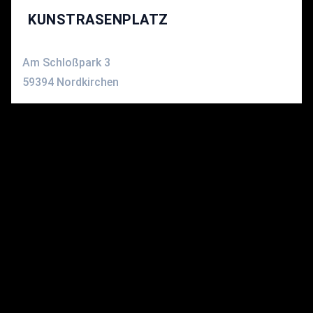
KUNSTRASENPLATZ
Am Schloßpark 3
59394 Nordkirchen