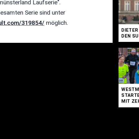
münsterland Laufserie".
esamten Serie sind unter
sult.com/319854/
möglich.
DIETER
DEN SU
WESTM
STARTE
MIT ZE