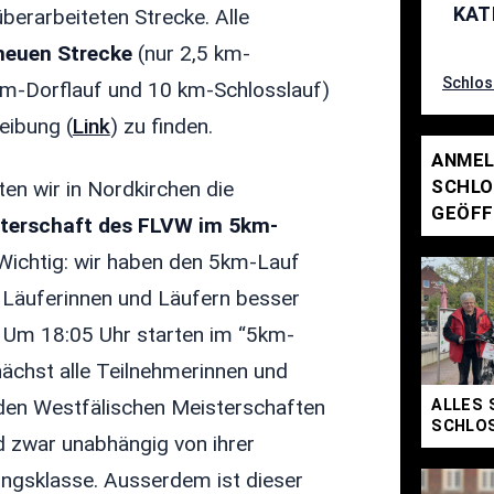
KAT
berarbeiteten Strecke. Alle
neuen Strecke
(nur 2,5 km-
Schlos
m-Dorflauf und 10 km-Schlosslauf)
eibung (
Link
) zu finden.
ANMEL
SCHLO
ten wir in Nordkirchen die
GEÖFF
sterschaft des FLVW im 5km-
Wichtig: wir haben den 5km-Lauf
n Läuferinnen und Läufern besser
 Um 18:05 Uhr starten im “5km-
nächst alle Teilnehmerinnen und
 den Westfälischen Meisterschaften
ALLES 
SCHLOS
d zwar unabhängig von ihrer
ungsklasse. Ausserdem ist dieser