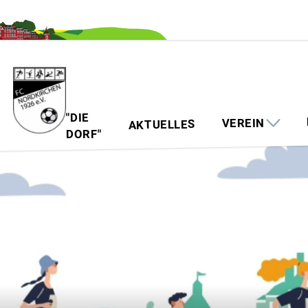
https://cdn-eu.usefathom.com/script.js
"DIE
VEREIN
AKTUELLES
DORF"