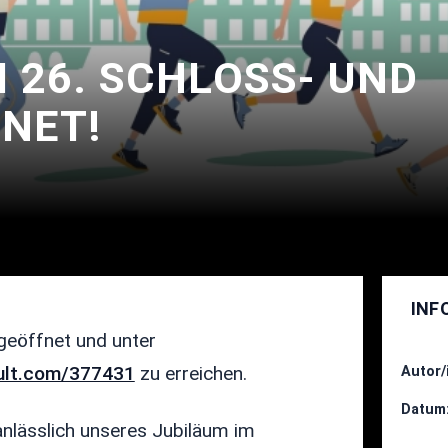
26. SCHLOSS- UND
NET!
INF
geöffnet und unter
sult.com/377431
zu erreichen.
Autor/
Datum
anlässlich unseres Jubiläum im