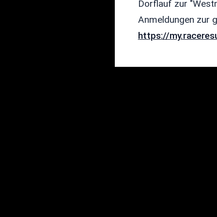
Dorflauf zur "West
Anmeldungen zur g
https://my.racere